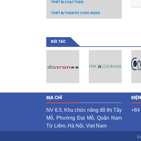
THIẾT BỊ CHẠY THẬN
THIẾT BỊ THĂM DÒ CHỨC NĂNG
ĐỐI TÁC
ĐỊA CHỈ
ĐIỆ
NV 6.5, Khu chức năng đô thị Tây
+84
Mỗ, Phường Đại Mỗ, Quận Nam
Từ Liêm, Hà Nội, Viet Nam
Co