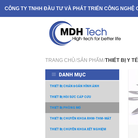
Skip
CÔNG TY TNHH ĐẦU TƯ VÀ PHÁT TRIỂN CÔNG NGHỆ 
to
content
TRANG CHỦ
/
SẢN PHẨM
/
THIẾT BỊ Y TẾ
DANH MỤC
THIẾT BỊ CHẨN ĐOÁN HÌNH ẢNH
THIẾT BỊ HỒI SỨC CẤP CỨU
THIẾT BỊ PHÒNG MỔ
THIẾT BỊ CHUYÊN KHOA RHM-THM-MẮT
THIẾT BỊ CHUYÊN KHOA XÉT NGHIỆM