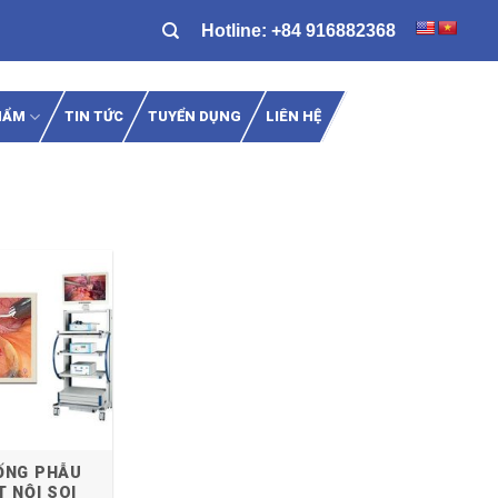
Hotline:
+84 916882368
HẨM
TIN TỨC
TUYỂN DỤNG
LIÊN HỆ
ỐNG PHẪU
 NỘI SOI