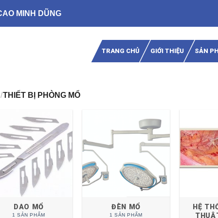
CAO MINH DŨNG
TRANG CHỦ
GIỚI THIỆU
SẢN P
/
THIẾT BỊ PHÒNG MỔ
DAO MỔ
ĐÈN MỔ
HỆ TH
THUẬT
1 SẢN PHẨM
1 SẢN PHẨM