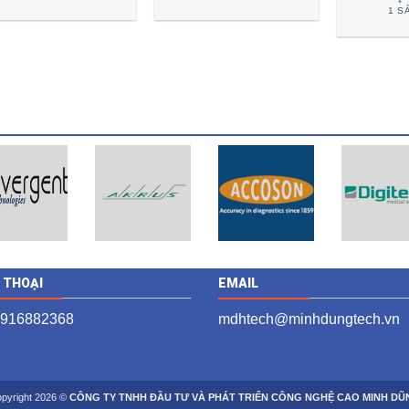
1 S
N THOẠI
EMAIL
 916882368
mdhtech@minhdungtech.vn
pyright 2026 ©
CÔNG TY TNHH ĐẦU TƯ VÀ PHÁT TRIỂN CÔNG NGHỆ CAO MINH DŨ