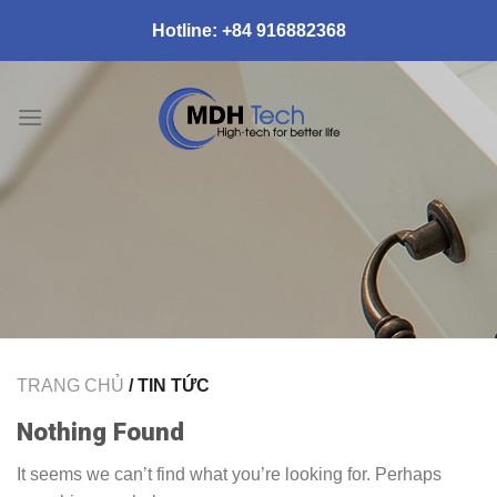
Skip
Hotline:
+84 916882368
to
content
TRANG CHỦ
/ TIN TỨC
Nothing Found
It seems we can’t find what you’re looking for. Perhaps