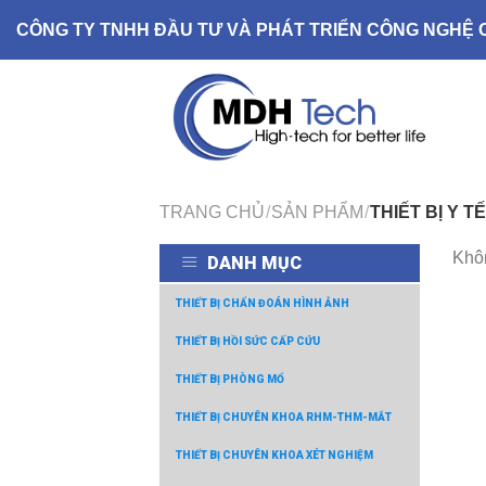
Skip
CÔNG TY TNHH ĐẦU TƯ VÀ PHÁT TRIỂN CÔNG NGHỆ 
to
content
TRANG CHỦ
/
SẢN PHẨM
/
THIẾT BỊ Y TẾ
Khôn
DANH MỤC
THIẾT BỊ CHẨN ĐOÁN HÌNH ẢNH
THIẾT BỊ HỒI SỨC CẤP CỨU
THIẾT BỊ PHÒNG MỔ
THIẾT BỊ CHUYÊN KHOA RHM-THM-MẮT
THIẾT BỊ CHUYÊN KHOA XÉT NGHIỆM