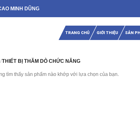
CAO MINH DŨNG
TRANG CHỦ
GIỚI THIỆU
SẢN P
/
THIẾT BỊ THĂM DÒ CHỨC NĂNG
g tìm thấy sản phẩm nào khớp với lựa chọn của bạn.