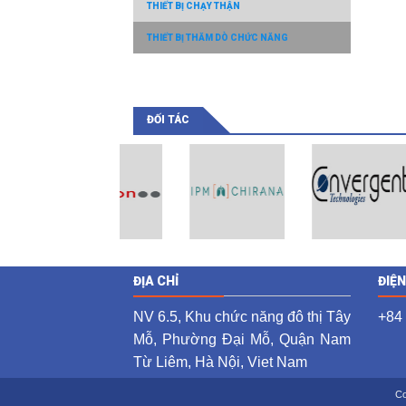
THIẾT BỊ CHẠY THẬN
THIẾT BỊ THĂM DÒ CHỨC NĂNG
ĐỐI TÁC
ĐỊA CHỈ
ĐIỆ
NV 6.5, Khu chức năng đô thị Tây
+84
Mỗ, Phường Đại Mỗ, Quận Nam
Từ Liêm, Hà Nội, Viet Nam
Co