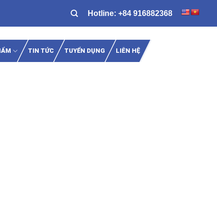
Hotline:
+84 916882368
HẨM
TIN TỨC
TUYỂN DỤNG
LIÊN HỆ