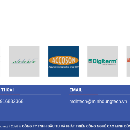
N THOẠI
EMAIL
 916882368
mdhtech@minhdungtech.vn
pyright 2026 ©
CÔNG TY TNHH ĐẦU TƯ VÀ PHÁT TRIỂN CÔNG NGHỆ CAO MINH DŨ