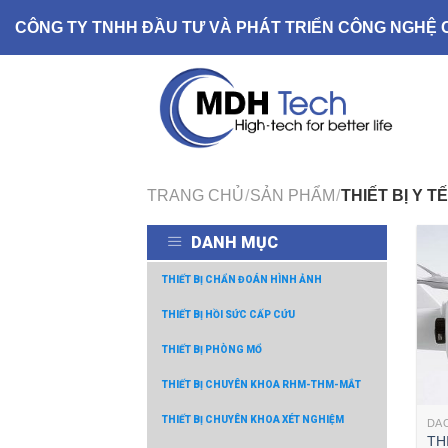
Skip
CÔNG TY TNHH ĐẦU TƯ VÀ PHÁT TRIỂN CÔNG NGHỆ 
to
content
TRANG CHỦ
/
SẢN PHẨM
/
THIẾT BỊ Y TẾ
DANH MỤC
THIẾT BỊ CHẨN ĐOÁN HÌNH ẢNH
THIẾT BỊ HỒI SỨC CẤP CỨU
THIẾT BỊ PHÒNG MỔ
THIẾT BỊ CHUYÊN KHOA RHM-THM-MẮT
THIẾT BỊ CHUYÊN KHOA XÉT NGHIỆM
DA
TH