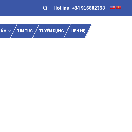
Hotline:
+84 916882368
HẨM
TIN TỨC
TUYỂN DỤNG
LIÊN HỆ