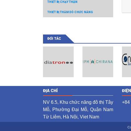
THIẾT BỊ CHẠY THẬN
THIẾT BỊ THĂM DÒ CHỨC NĂNG
ĐỐI TÁC
ĐỊA CHỈ
ĐIỆ
NV 6.5, Khu chức năng đô thị Tây
+84
Mỗ, Phường Đại Mỗ, Quận Nam
Từ Liêm, Hà Nội, Viet Nam
Co