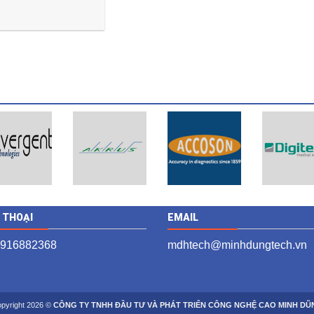
N THOẠI
EMAIL
 916882368
mdhtech@minhdungtech.vn
pyright 2026 ©
CÔNG TY TNHH ĐẦU TƯ VÀ PHÁT TRIỂN CÔNG NGHỆ CAO MINH DŨ