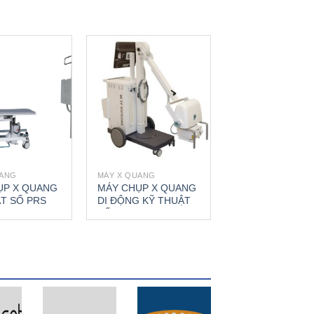
UANG
MÁY X QUANG
ỤP X QUANG
MÁY CHỤP X QUANG
T SỐ PRS
DI ĐỘNG KỸ THUẬT
SỐ PROSLIDE 32 SR