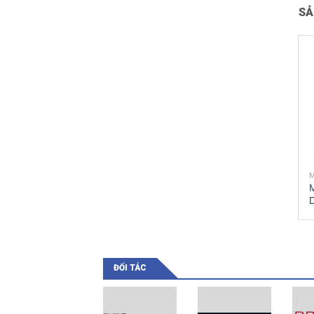
SẢ
MÁY X QUANG
MÁY X QUANG
MÁY CHỤP X QUANG
MÁY CHỤP X-QUANG
KỸ THUẬT SỐ PRS
U -ARM KỸ THUẬT
500 F
SỐ
ĐỐI TÁC