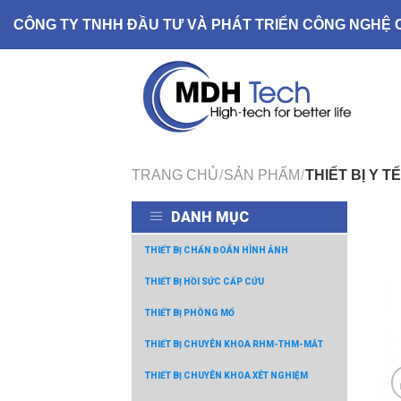
Skip
CÔNG TY TNHH ĐẦU TƯ VÀ PHÁT TRIỂN CÔNG NGHỆ 
to
content
TRANG CHỦ
/
SẢN PHẨM
/
THIẾT BỊ Y TẾ
DANH MỤC
THIẾT BỊ CHẨN ĐOÁN HÌNH ẢNH
THIẾT BỊ HỒI SỨC CẤP CỨU
THIẾT BỊ PHÒNG MỔ
THIẾT BỊ CHUYÊN KHOA RHM-THM-MẮT
THIẾT BỊ CHUYÊN KHOA XÉT NGHIỆM