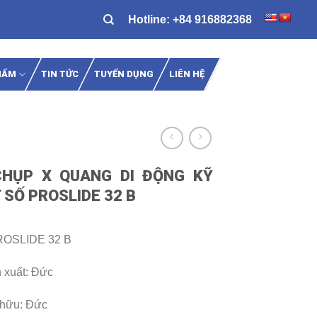
Hotline:
+84 916882368
HẨM
TIN TỨC
TUYỂN DỤNG
LIÊN HỆ
HỤP X QUANG DI ĐỘNG KỸ
 SỐ PROSLIDE 32 B
ROSLIDE 32 B
 xuất: Đức
hữu: Đức