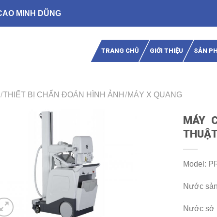
CAO MINH DŨNG
TRANG CHỦ
GIỚI THIỆU
SẢN P
/
THIẾT BỊ CHẨN ĐOÁN HÌNH ẢNH
/
MÁY X QUANG
MÁY C
THUẬT
Model: P
Nước sản
Nước sở 