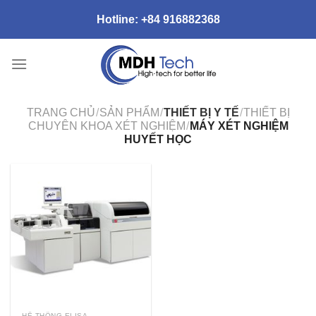
Skip
Hotline:
+84 916882368
to
content
TRANG CHỦ
/
SẢN PHẨM
/
THIẾT BỊ Y TẾ
/
THIẾT BỊ
CHUYÊN KHOA XÉT NGHIỆM
/
MÁY XÉT NGHIỆM
HUYẾT HỌC
HỆ THỐNG ELISA