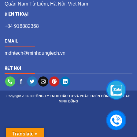
Quận Nam Từ Liêm, Hà Nội, Viet Nam
ĐIỆN THOẠI
+84 916882368
EMAIL
mdhtech@minhdungtech.vn
KẾT NỐI
Copyright 2026 ©
CÔNG TY TNHH ĐẦU TƯ VÀ PHÁT TRIỂN CÔNG NGHỆ CAO
MINH DŨNG
Translate »